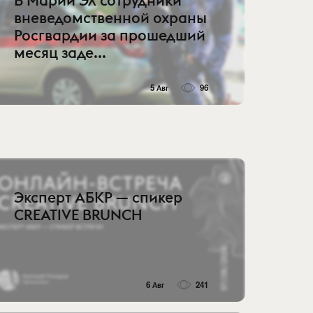
В Марий Эл сотрудники
вневедомственной охраны
Росгвардии за прошедший
месяц заде...
5 Авг
96
Эксперт АБКР — спикер
CREATIVE BRUNCH
6 Авг
241