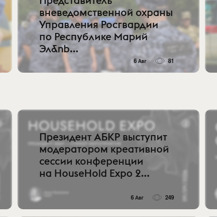
Представитель
вневедомственной охраны
Управления Росгвардии
по Республике Марий
Эл&nb...
6 Авг
81
Президент АБКР выступит
модератором креативной
сессии конференции
на HouseHold Expo 2...
6 Авг
249