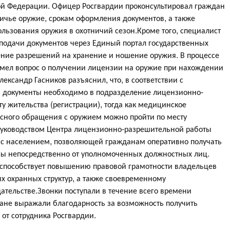
кой Федерации. Офицер Росгвардии проконсультировал граждан
ичье оружие, срокам оформления документов, а также
льзования оружия в охотничий сезон.Кроме того, специалист
 подачи документов через Единый портал государственных
ение разрешений на хранение и ношение оружия. В процессе
имел вопрос о получении лицензии на оружие при нахождении
ександр Гасников разъяснил, что, в соответствии с
ь документы необходимо в подразделение лицензионно-
у жительства (регистрации), тогда как медицинское
сного обращения с оружием можно пройти по месту
уководством Центра лицензионно-разрешительной работы
 с населением, позволяющей гражданам оперативно получать
ы непосредственно от уполномоченных должностных лиц.
 способствует повышению правовой грамотности владельцев
ых охранных структур, а также своевременному
тельстве.Звонки поступали в течение всего времени
ане выражали благодарность за возможность получить
от сотрудника Росгвардии.