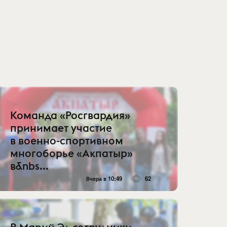
Команда «Росгвардия»
принимает участие
в военно-спортивном
многоборье «Акпатыр»
в&nbs...
Вчера в 10:49
62