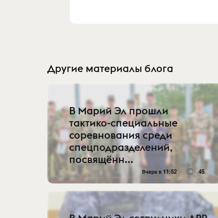
Другие материалы блога
В Марий Эл прошли
тактико-специальные
соревнования среди
спецподразделений,
посвящённ...
Вчера в 11:52
45