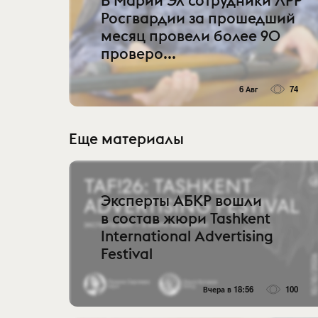
В Марий Эл сотрудники ЛРР
Росгвардии за прошедший
месяц провели более 90
проверо...
6 Авг
74
Еще материалы
Эксперты АБКР вошли
в состав жюри Tashkent
International Advertising
Festival
Вчера в 18:56
100