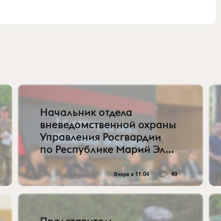
Начальник отдела
вневедомственной охраны
Управления Росгвардии
по Республике Марий Эл...
Вчера в 11:04
49