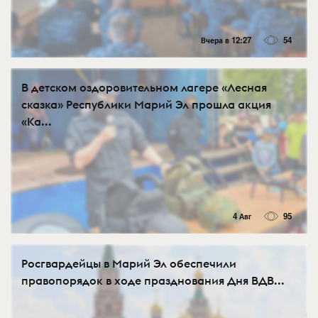
Вчера в 12:27
54
В детском оздоровительном лагере «Лесная
сказка» Республики Марий Эл прошла акция
«Ка...
4 Авг
95
Росгвардейцы в Марий Эл обеспечили
правопорядок в ходе празднования Дня ВДВ...