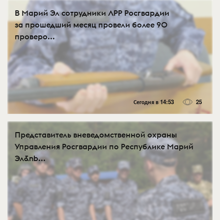
В Марий Эл сотрудники ЛРР Росгвардии
за прошедший месяц провели более 90
проверо...
Сегодня в 14:53
25
Представитель вневедомственной охраны
Управления Росгвардии по Республике Марий
Эл&nb...