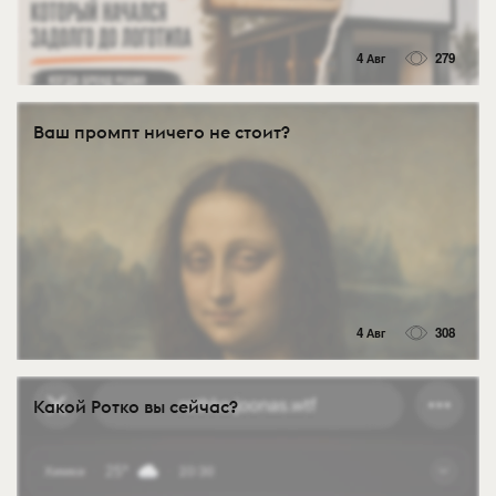
4 Авг
279
Ваш промпт ничего не стоит?
4 Авг
308
Какой Ротко вы сейчас?