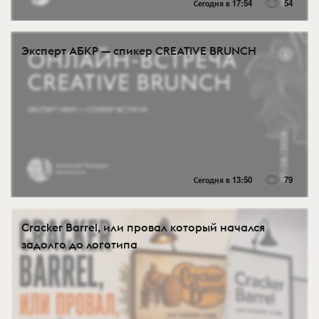
Сегодня в 17:54
54
Эксперт АБКР — спикер CREATIVE BRUNCH
Сегодня в 13:50
79
Cracker Barrel, или провал который начался
задолго до логотипа