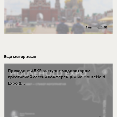
4 Авг
91
Еще материалы
Президент АБКР выступит модератором
креативной сессии конференции на HouseHold
Expo 2...