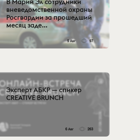
В Марий Эл сотрудники
вневедомственной охраны
Росгвардии за прошедший
месяц заде...
5 Авг
97
Эксперт АБКР — спикер
CREATIVE BRUNCH
6 Авг
263