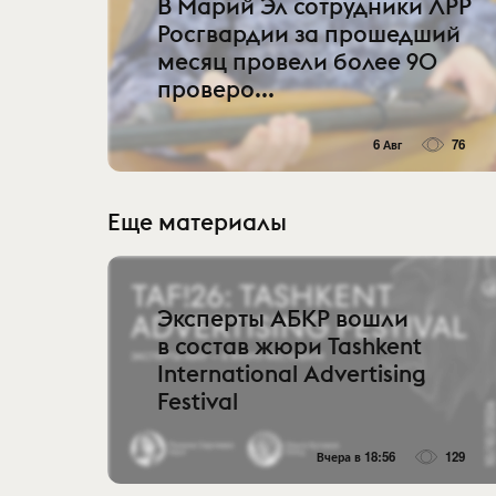
В Марий Эл сотрудники ЛРР
Росгвардии за прошедший
месяц провели более 90
проверо...
6 Авг
76
Еще материалы
Эксперты АБКР вошли
в состав жюри Tashkent
International Advertising
Festival
Вчера в 18:56
129