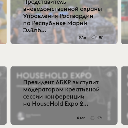
Представитель
вневедомственной охраны
Управления Росгвардии
по Республике Марий
Эл&nb...
6 Авг
87
Президент АБКР выступит
модератором креативной
сессии конференции
на HouseHold Expo 2...
6 Авг
271