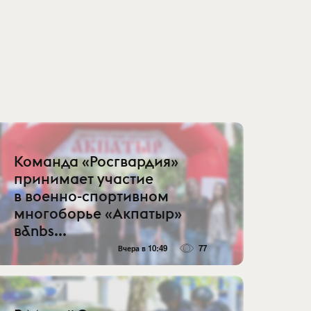
Команда «Росгвардия»
принимает участие
в военно-спортивном
многоборье «Акпатыр»
в&nbs...
Вчера в 10:49
77