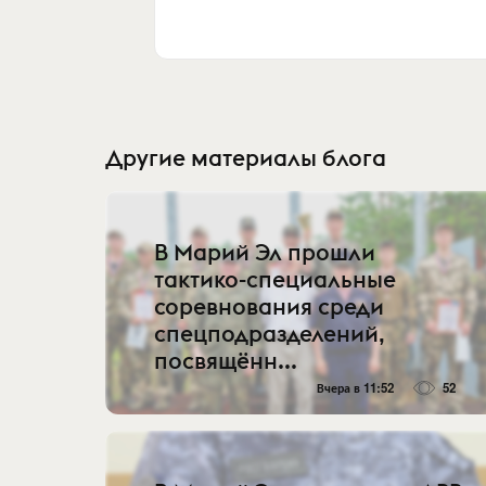
Другие материалы блога
В Марий Эл прошли
тактико-специальные
соревнования среди
спецподразделений,
посвящённ...
Вчера в 11:52
52