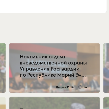
Начальник отдела
вневедомственной охраны
Управления Росгвардии
по Республике Марий Эл...
Вчера в 11:04
57