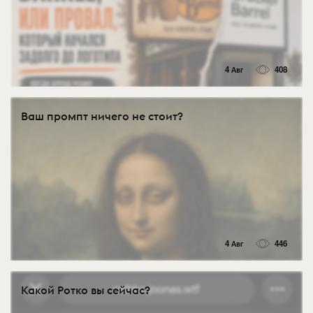
4 Авг
408
Ваш промпт ничего не стоит?
4 Авг
446
Какой Ротко вы сейчас?