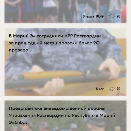
Вчера в 10:49
90
В Марий Эл сотрудники ЛРР Росгвардии
за прошедший месяц провели более 90
проверо...
6 Авг
79
Представитель вневедомственной охраны
Управления Росгвардии по Республике Марий
Эл&nb...