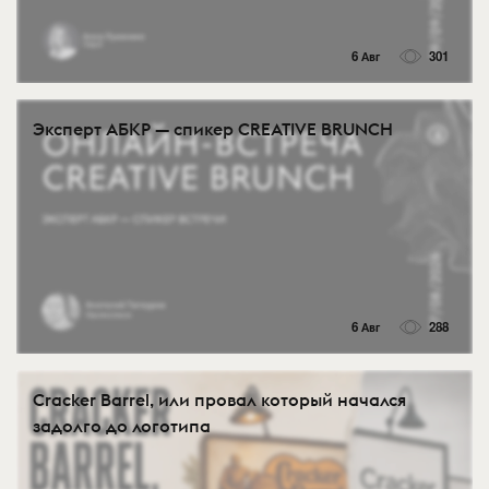
6 Авг
301
Эксперт АБКР — спикер CREATIVE BRUNCH
6 Авг
288
Cracker Barrel, или провал который начался
задолго до логотипа