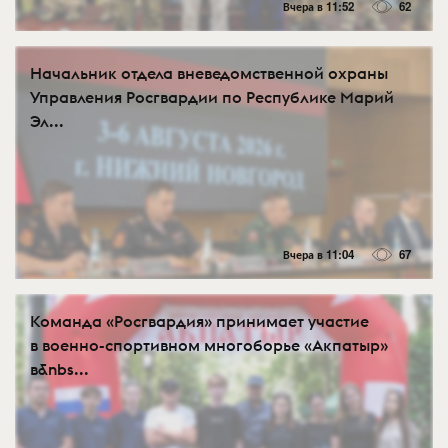
Вчера в 11:52
62
Начальник отдела вневедомственной охраны
Управления Росгвардии по Республике Марий
Эл...
Вчера в 11:04
67
Команда «Росгвардия» принимает участие
в военно-спортивном многоборье «Акпатыр»
в&nbs...