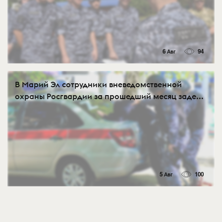
6 Авг
94
В Марий Эл сотрудники вневедомственной
охраны Росгвардии за прошедший месяц заде...
5 Авг
100