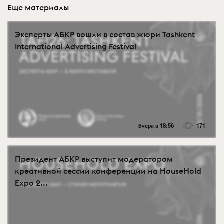
Еще материалы
Эксперты АБКР вошли в состав жюри Tashkent
International Advertising Festival
Вчера в 18:56
171
Президент АБКР выступит модератором
креативной сессии конференции на HouseHold
Expo 2...