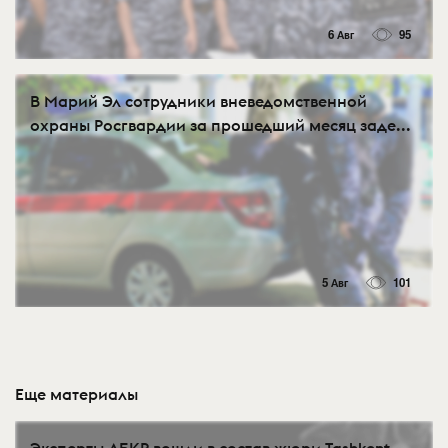
6 Авг
95
В Марий Эл сотрудники вневедомственной
охраны Росгвардии за прошедший месяц заде...
5 Авг
101
Еще материалы
Эксперты АБКР вошли в состав жюри Tashkent