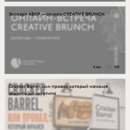
Эксперт АБКР — спикер CREATIVE BRUNCH
6 Авг
329
Cracker Barrel, или провал который начался
задолго до логотипа