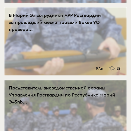
В Марий Эл сотрудники ЛРР Росгвардии
за прошедший месяц провели более 90
проверо...
6 Авг
82
Представитель вневедомственной охраны
Управления Росгвардии по Республике Марий
Эл&nb...