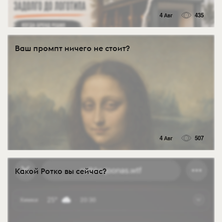
4 Авг
435
Ваш промпт ничего не стоит?
4 Авг
507
Какой Ротко вы сейчас?