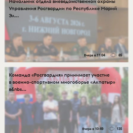
Начальник отдела вневедомственной охраны
Управления Росгвардии по Республике Марий
Эл...
Вчера в 11:04
85
Команда «Росгвардия» принимает участие
в военно-спортивном многоборье «Акпатыр»
в&nbs...
Вчера в 10:49
135