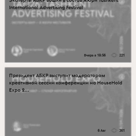
International Advertising Festival
Вчера в 18:56
221
Президент АБКР выступит модератором
креативной сессии конференции на HouseHold
Expo 2...
6 Авг
361