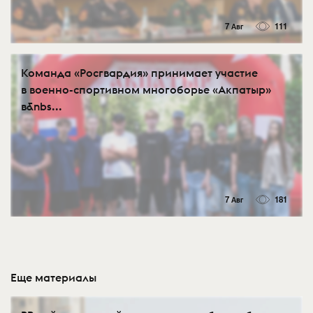
7 Авг
111
Команда «Росгвардия» принимает участие
в военно-спортивном многоборье «Акпатыр»
в&nbs...
7 Авг
181
Еще материалы