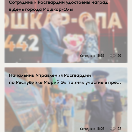
Сотрудники Росгвардии удостоены наград
в День города Йошкар-Олы
Сегодня в 16:36
20
Начальник Управления Росгвардии
по Республике Марий Эл принял участие в пре...
Сегодня в 16:26
22