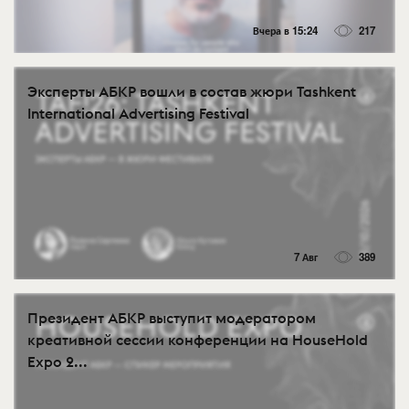
Вчера в 15:24
217
Эксперты АБКР вошли в состав жюри Tashkent
International Advertising Festival
7 Авг
389
Президент АБКР выступит модератором
креативной сессии конференции на HouseHold
Expo 2...