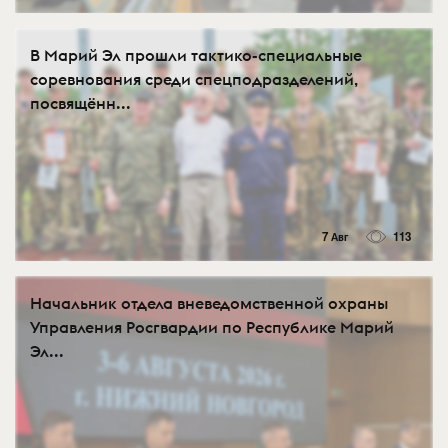
В Марий Эл прошли тактико-специальные
соревнования среди спецподразделений,
посвящённ...
7 Авг
113
Начальник отдела вневедомственной охраны
Управления Росгвардии по Республике Марий
Эл...