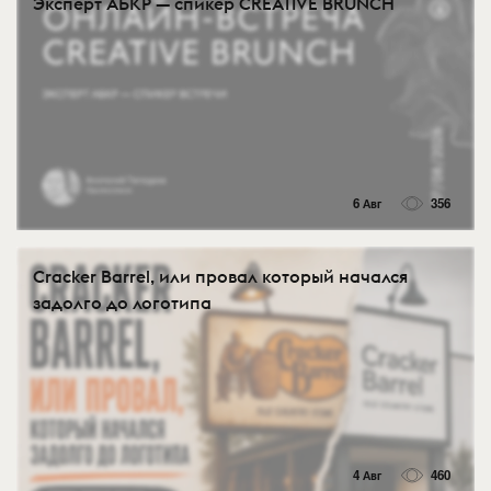
Эксперт АБКР — спикер CREATIVE BRUNCH
6 Авг
356
Cracker Barrel, или провал который начался
задолго до логотипа
4 Авг
460