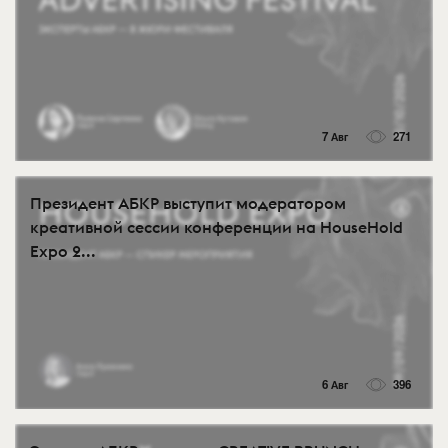
7 Авг
271
Президент АБКР выступит модератором
креативной сессии конференции на HouseHold
Expo 2...
6 Авг
396