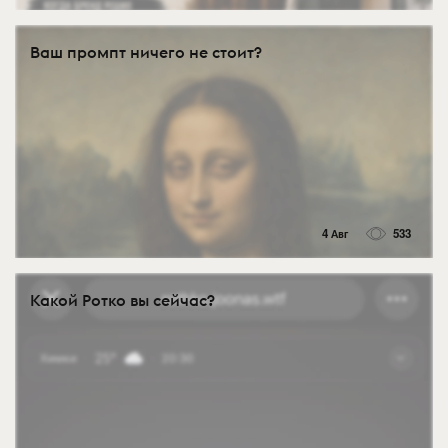
Ваш промпт ничего не стоит?
4 Авг
533
Какой Ротко вы сейчас?