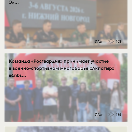
Эл...
7 Авг
103
Команда «Росгвардия» принимает участие
в военно-спортивном многоборье «Акпатыр»
в&nbs...
7 Авг
175