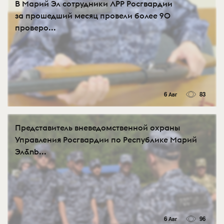
В Марий Эл сотрудники ЛРР Росгвардии
за прошедший месяц провели более 90
проверо...
6 Авг
83
Представитель вневедомственной охраны
Управления Росгвардии по Республике Марий
Эл&nb...
6 Авг
96