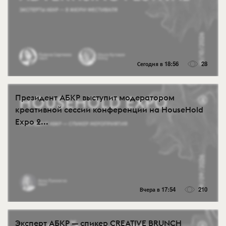
Сегодня в 18:56
28
Президент АБКР выступит модератором
креативной сессии конференции на HouseHold
Expo 2...
Вчера в 17:54
210
Эксперт АБКР — спикер CREATIVE BRUNCH