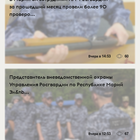
за прошедший месяц провели более 90
проверо...
Вчера в 14:53
60
Представитель вневедомственной охраны
Управления Росгвардии по Республике Марий
Эл&nb...
Вчера в 12:53
67