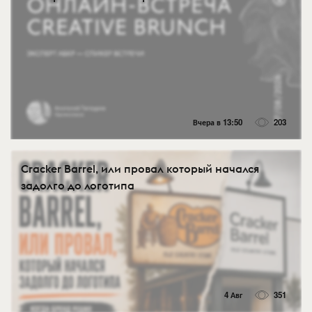
Вчера в 13:50
203
Cracker Barrel, или провал который начался
задолго до логотипа
4 Авг
351