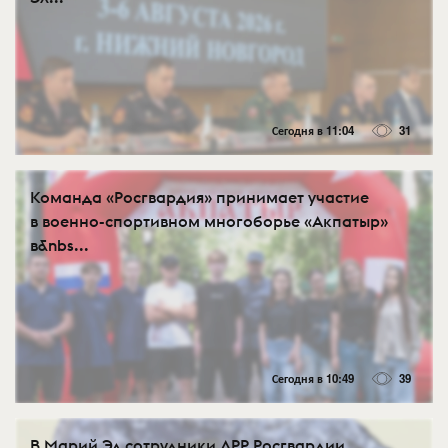
Сегодня в 11:04
31
Команда «Росгвардия» принимает участие
в военно-спортивном многоборье «Акпатыр»
в&nbs...
Сегодня в 10:49
39
В Марий Эл сотрудники ЛРР Росгвардии