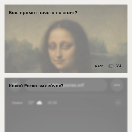
Ваш промпт ничего не стоит?
4 Авг
384
Какой Ротко вы сейчас?