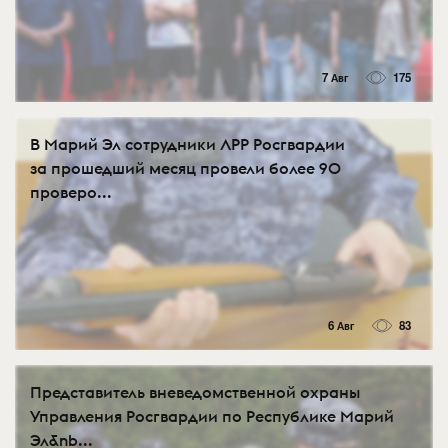
7 Авг
175
В Марий Эл сотрудники ЛРР Росгвардии
за прошедший месяц провели более 90
проверо...
6 Авг
83
Представитель вневедомственной охраны
Управления Росгвардии по Республике Марий
Эл&nb...