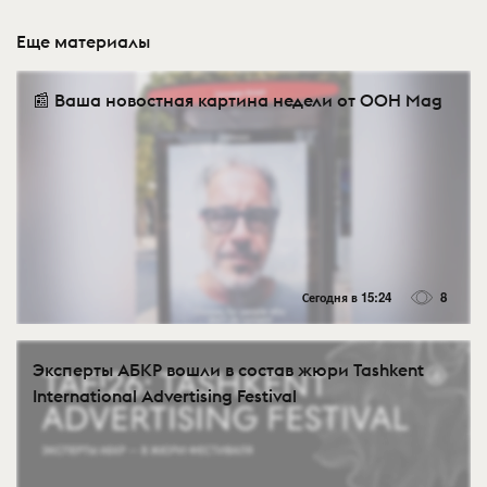
Еще материалы
📰 Ваша новостная картина недели от OOH Mag
Сегодня в 15:24
8
Эксперты АБКР вошли в состав жюри Tashkent
International Advertising Festival