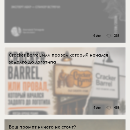
6 Авг
363
Cracker Barrel, или провал который начался
задолго до логотипа
4 Авг
463
Ваш промпт ничего не стоит?