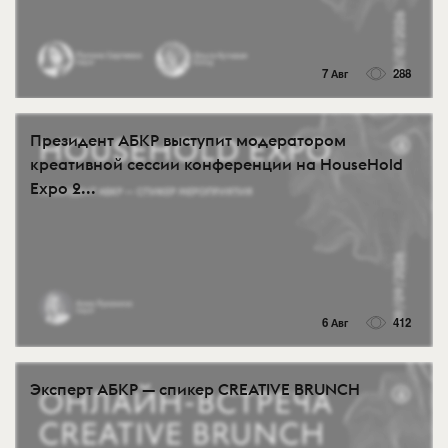
7 Авг
288
Президент АБКР выступит модератором
креативной сессии конференции на HouseHold
Expo 2...
6 Авг
412
Эксперт АБКР — спикер CREATIVE BRUNCH