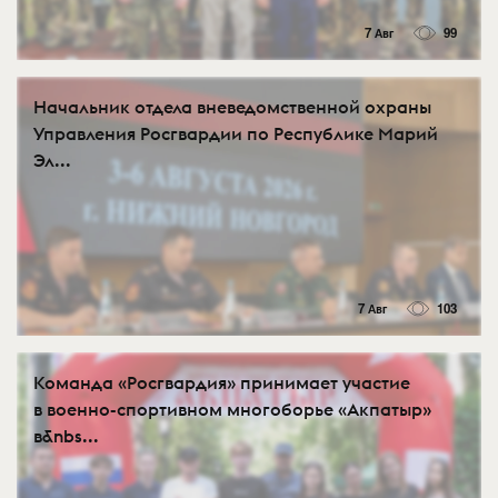
7 Авг
99
Начальник отдела вневедомственной охраны
Управления Росгвардии по Республике Марий
Эл...
7 Авг
103
Команда «Росгвардия» принимает участие
в военно-спортивном многоборье «Акпатыр»
в&nbs...