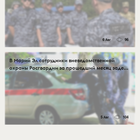
6 Авг
96
В Марий Эл сотрудники вневедомственной
охраны Росгвардии за прошедший месяц заде...
5 Авг
104