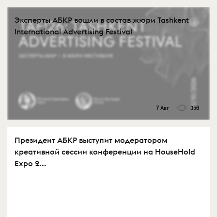
Эксперты АБКР вошли в состав жюри Tashkent
International Advertising Festival
7 Авг
356
Президент АБКР выступит модератором
креативной сессии конференции на HouseHold
Expo 2...