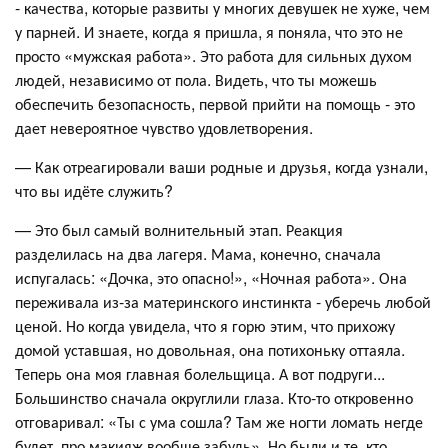
- качества, которые развиты у многих девушек не хуже, чем
у парней. И знаете, когда я пришла, я поняла, что это не
просто «мужская работа». Это работа для сильных духом
людей, независимо от пола. Видеть, что ты можешь
обеспечить безопасность, первой прийти на помощь - это
дает невероятное чувство удовлетворения.
— Как отреагировали ваши родные и друзья, когда узнали,
что вы идёте служить?
— Это был самый волнительный этап. Реакция
разделилась на два лагеря. Мама, конечно, сначала
испугалась: «Дочка, это опасно!», «Ночная работа». Она
переживала из-за материнского инстинкта - уберечь любой
ценой. Но когда увидела, что я горю этим, что прихожу
домой уставшая, но довольная, она потихоньку оттаяла.
Теперь она моя главная болельщица. А вот подруги...
Большинство сначала округлили глаза. Кто-то откровенно
отговаривал: «Ты с ума сошла? Там же ногти ломать негде
будет, про макияж вообще забудь». Но были и те, кто