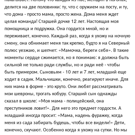
делится на две половинки: ту, что с оружием на посту, и ту,
что дома - просто мама, просто жена. Дома меня ждет
целая команда! Старшей дочке 12 лет. Настоящая моя
помощница и подружка. Она гордится мной, но и
переживает, конечно. Каждый раз, когда я ухожу на ночную
смену, она обнимает меня так крепко, будто я на Северный
полюс уезжаю, и шепчет: «Мамочка, береги себя». В такие
моменты сердце сжимается, но я понимаю: я должна быть
сильной не только ради службы, но и ради неё - чтобы
быть примером. Сыновьям - 10 лет и 7 лет, младший еще
ходит в садик. Мальчишки, конечно, реагируют иначе. Для
них мама в форме - это круто. Они любят рассматривать
мои шевроны, трогать кобуру. Старший сын однажды
сказал в школе: «Моя мама - полицейский, она
преступников ловит!». Для него это предмет гордости. А
младший иногда просит: «Мама, надень фуражку, когда
меня из сада забирать будешь, чтобы все видели!» Дети,
конечно, скучают. Особенно когда я ухожу на сутки. Но мы