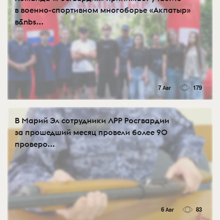
в военно-спортивном многоборье «Акпатыр»
в&nbs...
7 Авг
179
В Марий Эл сотрудники ЛРР Росгвардии
за прошедший месяц провели более 90
проверо...
6 Авг
83