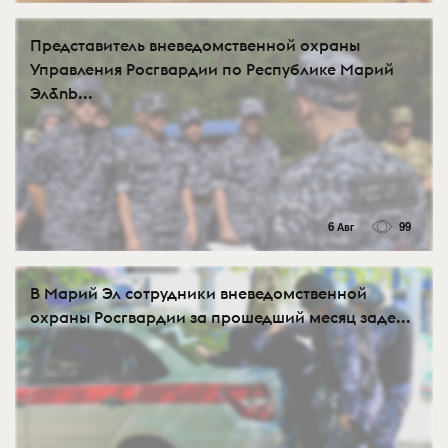
Представитель вневедомственной охраны
Управления Росгвардии по Республике Марий
Эл&nb...
6 Авг
99
В Марий Эл сотрудники вневедомственной
охраны Росгвардии за прошедший месяц заде...