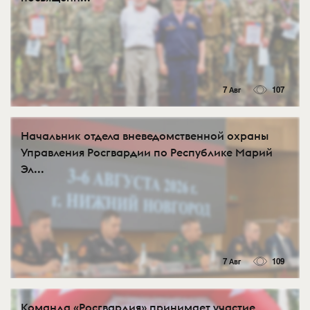
7 Авг
107
Начальник отдела вневедомственной охраны
Управления Росгвардии по Республике Марий
Эл...
7 Авг
109
Команда «Росгвардия» принимает участие