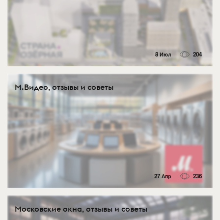
8 Июл
204
М.Видео, отзывы и советы
27 Апр
236
Московские окна, отзывы и советы