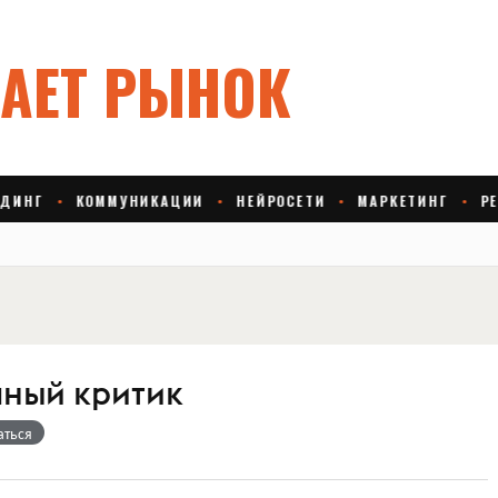
ный критик
аться