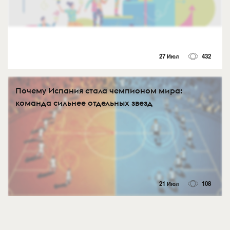
27 Июл
432
Почему Испания стала чемпионом мира:
команда сильнее отдельных звезд
21 Июл
108