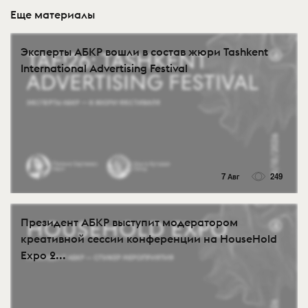
Еще материалы
Эксперты АБКР вошли в состав жюри Tashkent
International Advertising Festival
7 Авг
249
Президент АБКР выступит модератором
креативной сессии конференции на HouseHold
Expo 2...