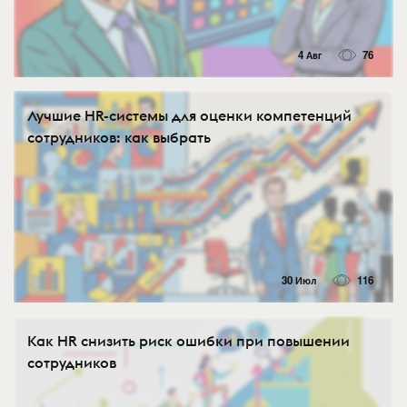
4 Авг
76
Лучшие HR-системы для оценки компетенций
сотрудников: как выбрать
30 Июл
116
Как HR снизить риск ошибки при повышении
сотрудников