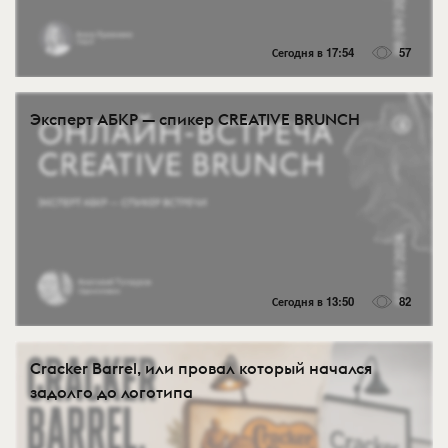
Сегодня в 17:54
57
Эксперт АБКР — спикер CREATIVE BRUNCH
Сегодня в 13:50
82
Cracker Barrel, или провал который начался
задолго до логотипа