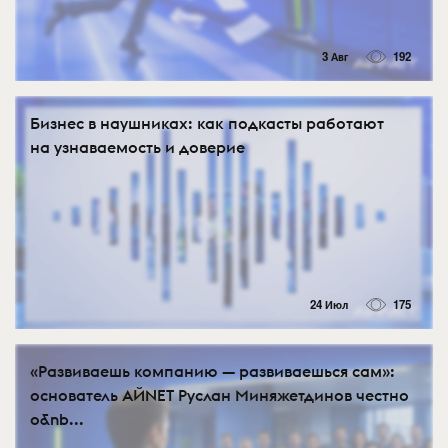
3 Авг
192
Бизнес в наушниках: как подкасты работают
на узнаваемость и доверие
24 Июл
175
«Развиваешь компанию — развиваешься сам»:
основатель АЙNET Руслан Миняжетдинов честно
о&nb...