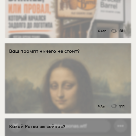
4 Авг
281
Ваш промпт ничего не стоит?
4 Авг
311
Какой Ротко вы сейчас?