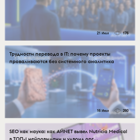
21 Июл
176
Трудности перевода в IT: почему проекты
проваливаются без системного аналитика
16 Июл
260
SEO как наука: как АЙNET вывел Nutricia Medical
в ТОП-1 нейровыдачи и удвоил орг...