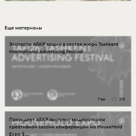
Еще материалы
Эксперты АБКР вошли в состав жюри Tashkent
International Advertising Festival
7 Авг
275
Президент АБКР выступит модератором
креативной сессии конференции на HouseHold
Expo 2...