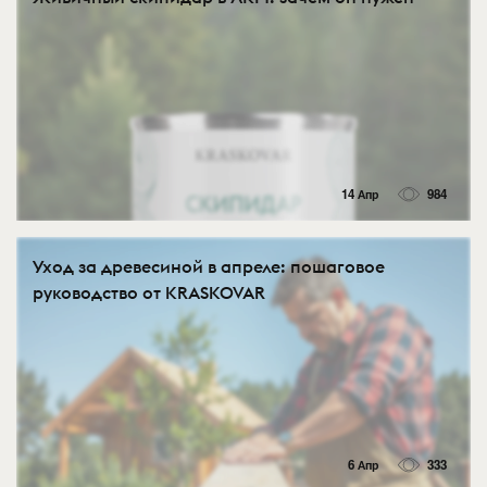
14 Апр
984
Уход за древесиной в апреле: пошаговое
руководство от KRASKOVAR
6 Апр
333