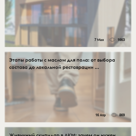
7 Мая
1663
Этапы работы с маслом для пола: от выбора
состава до локальной реставрации ...
16 Апр
869
Живичный скипидар в ЛКМ: зачем он нужен