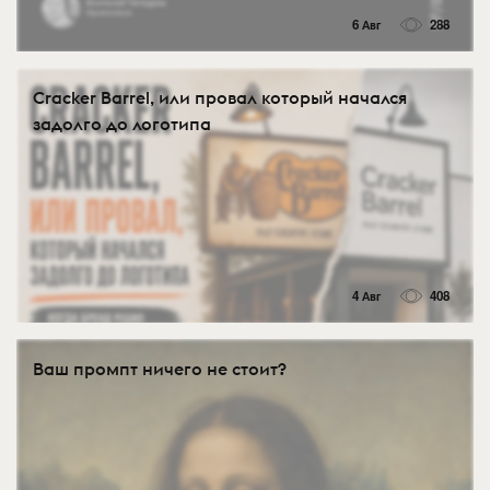
6 Авг
288
Cracker Barrel, или провал который начался
задолго до логотипа
4 Авг
408
Ваш промпт ничего не стоит?