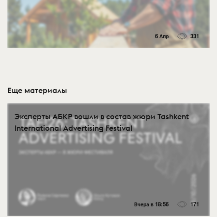
6 Апр
331
Еще материалы
Эксперты АБКР вошли в состав жюри Tashkent
International Advertising Festival
Вчера в 18:56
171