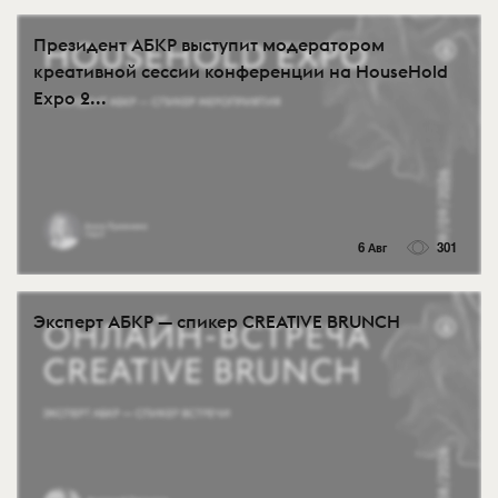
Президент АБКР выступит модератором
креативной сессии конференции на HouseHold
Expo 2...
6 Авг
301
Эксперт АБКР — спикер CREATIVE BRUNCH