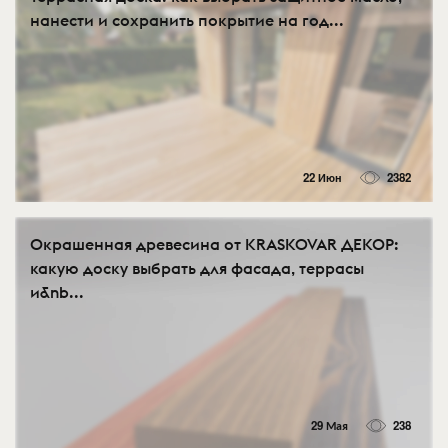
нанести и сохранить покрытие на год...
22 Июн
2382
Окрашенная древесина от KRASKOVAR ДЕКОР:
какую доску выбрать для фасада, террасы
и&nb...
29 Мая
238