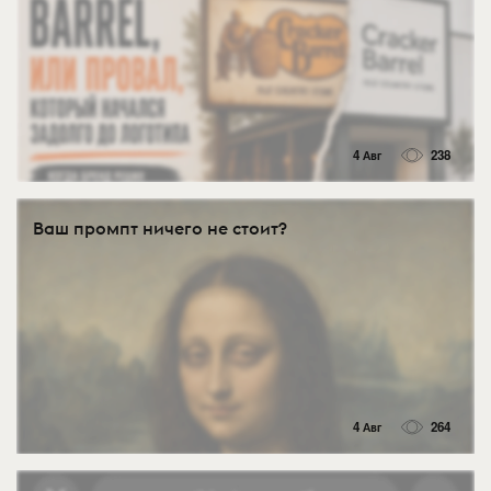
4 Авг
238
Ваш промпт ничего не стоит?
4 Авг
264