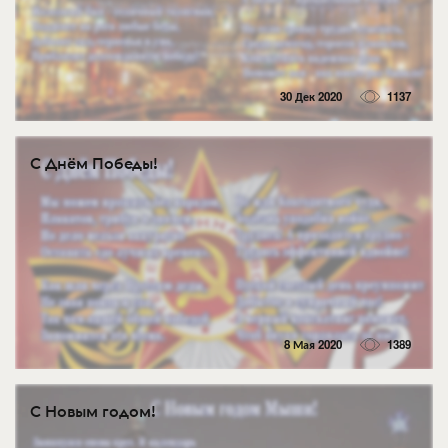
30 Дек 2020
1137
С Днём Победы!
8 Мая 2020
1389
С Новым годом!