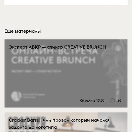
Еще материалы
Эксперт АБКР — спикер CREATIVE BRUNCH
Сегодня в 13:50
26
Cracker Barrel, или провал который начался
задолго до логотипа