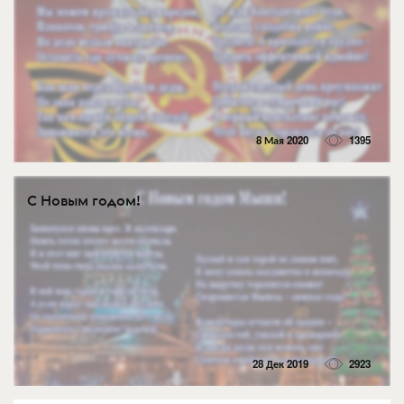
8 Мая 2020
1395
С Новым годом!
28 Дек 2019
2923