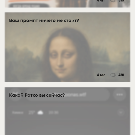
4 Авг
399
Ваш промпт ничего не стоит?
4 Авг
430
Какой Ротко вы сейчас?