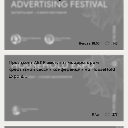
Вчера в 18:56
143
Президент АБКР выступит модератором
креативной сессии конференции на HouseHold
Expo 2...
6 Авг
277