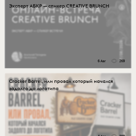
Эксперт АБКР — спикер CREATIVE BRUNCH
6 Авг
269
Cracker Barrel, или провал который начался
задолго до логотипа