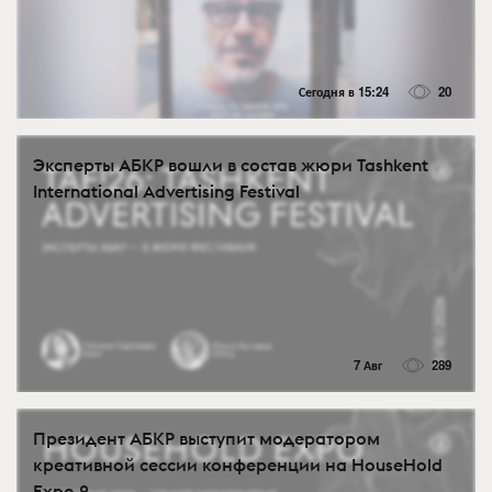
Сегодня в 15:24
20
Эксперты АБКР вошли в состав жюри Tashkent
International Advertising Festival
7 Авг
289
Президент АБКР выступит модератором
креативной сессии конференции на HouseHold
Expo 2...