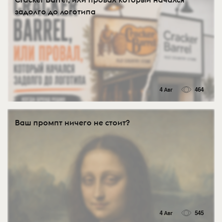
задолго до логотипа
4 Авг
464
Ваш промпт ничего не стоит?
4 Авг
545