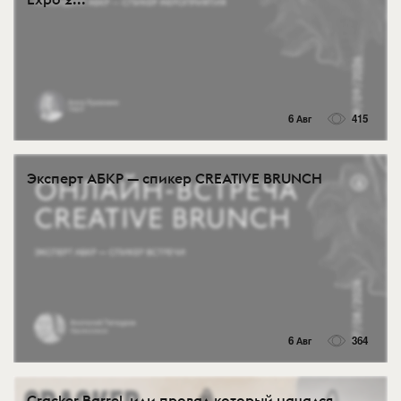
6 Авг
415
Эксперт АБКР — спикер CREATIVE BRUNCH
6 Авг
364
Cracker Barrel, или провал который начался