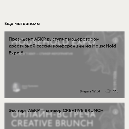
Еще материалы
Президент АБКР выступит модератором
креативной сессии конференции на HouseHold
Expo 2...
Вчера в 17:54
110
Эксперт АБКР — спикер CREATIVE BRUNCH