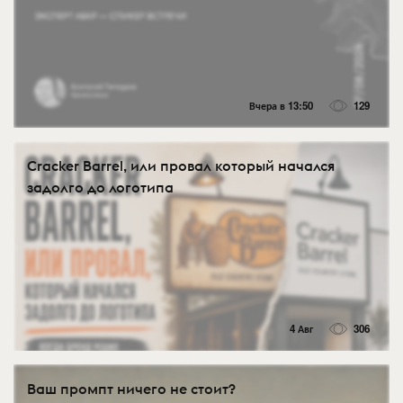
Вчера в 13:50
129
Cracker Barrel, или провал который начался
задолго до логотипа
4 Авг
306
Ваш промпт ничего не стоит?