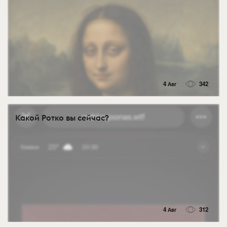
4 Авг
342
Какой Ротко вы сейчас?
4 Авг
312