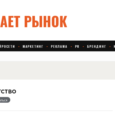
тство
аться