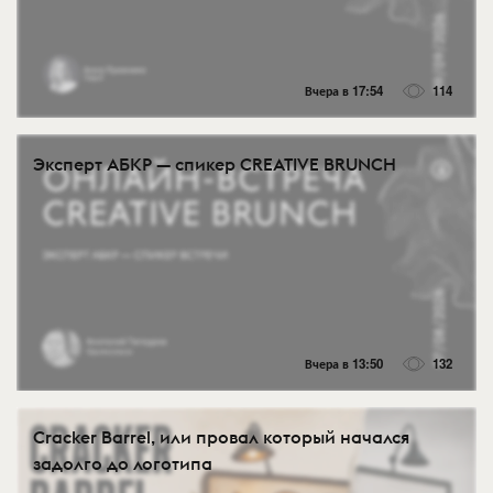
Вчера в 17:54
114
Эксперт АБКР — спикер CREATIVE BRUNCH
Вчера в 13:50
132
Cracker Barrel, или провал который начался
задолго до логотипа