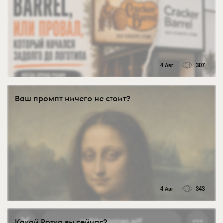
4 Авг
307
Ваш промпт ничего не стоит?
4 Авг
343
Какой Ротко вы сейчас?