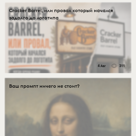
Cracker Barrel, или провал который начался
задолго до логотипа
4 Авг
311
Ваш промпт ничего не стоит?