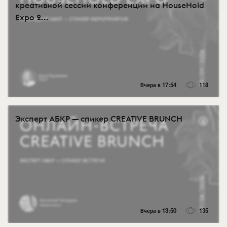
креативной сессии конференции на HouseHold
Expo 2...
Вчера в 17:54
118
Эксперт АБКР — спикер CREATIVE BRUNCH
Вчера в 13:50
135