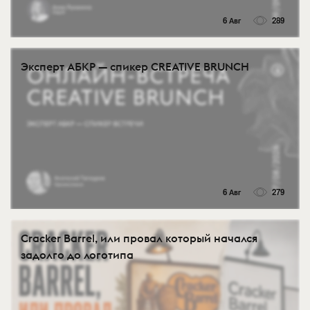
6 Авг
289
Эксперт АБКР — спикер CREATIVE BRUNCH
6 Авг
279
Cracker Barrel, или провал который начался
задолго до логотипа