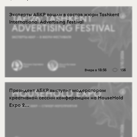
Эксперты АБКР вошли в состав жюри Tashkent
International Advertising Festival
Вчера в 18:56
156
Президент АБКР выступит модератором
креативной сессии конференции на HouseHold
Expo 2...