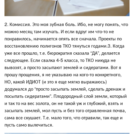
2. Комиссия. Это моя зубная боль. Ибо, не могу понять, что
можно месяц там изучать. И если вдруг им что-то не
понравилось, начинается опять все сначала. Проекты по
восстановлению полигонов ТКО тянуться годами.3. Когда
уже все прошло, т.е. бюрократия сказала “ДА”, делается
следующее. Если свалка 4-5 класса, то ТКО никуда не
вывозят, а просто засыпают землей и сидератами. Вот я
прошу прощения, я не указываю на кого-то конкретного,
НО, какой ИДИОТ (и это я еще мягко выражаюсь)
додумался до “просто засыпать землей, сделать дренаж и
посыпать сидератами”. Плодородный слой земли, который
и так то на вес золота, он не такой уж и глубокий, взять и
засыпать землей, мол пусть и без того отравленная почва,
сама все скушает. Т.е. мало того, что отравили, так еще и
пусть само вылечиться.