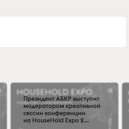
Президент АБКР выступит
модератором креативной
сессии конференции
на HouseHold Expo 2...