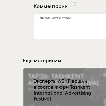
Комментарии
Написать комментарий...
Еще материалы
Эксперты АБКР вошли
в состав жюри Tashkent
International Advertising
Festival