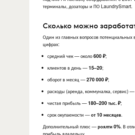
терминалы, дозаторы и ПО LaundrySmart.
Сколько можно заработа
Один из главных вопросов потенциальных в
цифрах:
средний чек — около
600 ₽
;
клиентов в день —
15–20
;
оборот в месяц —
270 000 ₽
;
расходы (аренда, коммуналка, сервис) 
чистая прибыль —
180–200 тыс. ₽
;
срок окупаемости —
от 10 месяцев
.
Дополнительный плюс —
роялти 0%
. В от
прибыль владельцу.