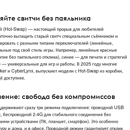
яйте свитчи без паяльника
ей (Hot-Swap) — настоящий прорыв для любителей
статочно вытащить старый свитч специальным съёмником и
тировать с разными типами переключателей (линейные,
льные под свой стиль игры. Например, линейные красные
тие без тактильного отклика), синие — для печати и стратегий
е — универсальные для игр и работы. В 2025 году многие
er и CyberLynx, выпускают модели с Hot-Swap из коробки,
ё доступнее.
ние: свобода без компромиссов
оддерживают сразу три режима подключения: проводной USB
, беспроводной 2.4G для стабильного соединения без
кими устройствами (ПК, планшет, смартфон). Это особенно
атуру и дома, и в офисе. Проводной режим гарантирует отклик