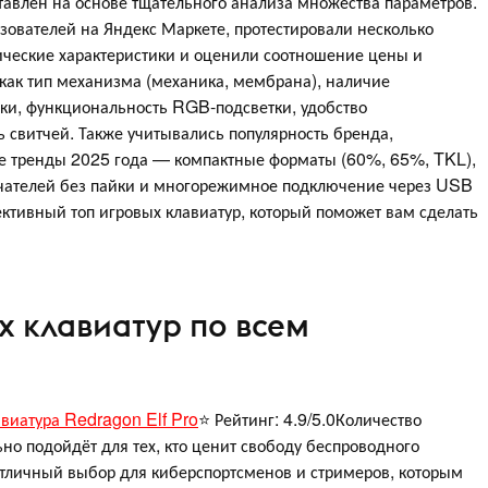
ставлен на основе тщательного анализа множества параметров.
зователей на Яндекс Маркете, протестировали несколько
ические характеристики и оценили соотношение цены и
, как тип механизма (механика, мембрана), наличие
рки, функциональность RGB-подсветки, удобство
 свитчей. Также учитывались популярность бренда,
ные тренды 2025 года — компактные форматы (60%, 65%, TKL),
чателей без пайки и многорежимное подключение через USB
ективный топ игровых клавиатур, который поможет вам сделать
х клавиатур по всем
виатура Redragon Elf Pro
⭐ Рейтинг: 4.9/5.0Количество
но подойдёт для тех, кто ценит свободу беспроводного
тличный выбор для киберспортсменов и стримеров, которым