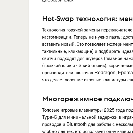
Hot-Swap технология: мен
Технология горячей замены переключател
кастомизации. Теперь не нужно паять: до
вставить новый. Это позволяет эксперимен
тактильные, кликающие) и подбирать идеа
свитчи подходят для шутеров (плавное нажа
(громкий клик и чёткий отклик), коричневы
производители, включая Redragon, Epomak
что делает хорошие игровые клавиатуры ещ
Многорежимное подключе
Топовые игровые клавиатуры 2025 года п
Type-C для минимальной задержки в играх
проводов и Bluetooth для работы с несколь
удобно для тех, кто использует одну клави