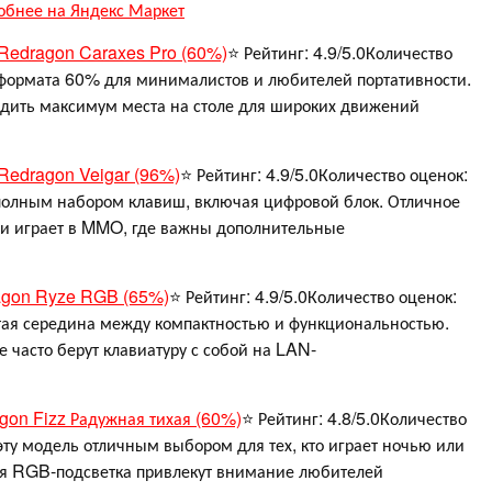
обнее на Яндекс Маркет
 Redragon Caraxes Pro (60%)
⭐ Рейтинг: 4.9/5.0Количество
 формата 60% для минималистов и любителей портативности.
дить максимум места на столе для широких движений
 Redragon Veigar (96%)
⭐ Рейтинг: 4.9/5.0Количество оценок:
полным набором клавиш, включая цифровой блок. Отличное
и и играет в MMO, где важны дополнительные
ragon Ryze RGB (65%)
⭐ Рейтинг: 4.9/5.0Количество оценок:
тая середина между компактностью и функциональностью.
 часто берут клавиатуру с собой на LAN-
gon Fizz Радужная тихая (60%)
⭐ Рейтинг: 4.8/5.0Количество
ту модель отличным выбором для тех, кто играет ночью или
ая RGB-подсветка привлекут внимание любителей