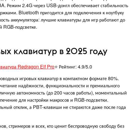
A. Режим 2.4G через USB-донгл обеспечивает стабильность
жками. Bluetooth пригодится для подключения к ноутбуку
сть аккумулятора: лучшие клавиатуры для игр работают до
й RGB-подсветке.
ых клавиатур в 2025 году
виатура Redragon Elf Pro
⭐ Рейтинг: 4.9/5.0
роводных игровых клавиатур в компактном формате 80%.
четание надёжности, функциональности и премиального
тличную автономность (до 200 часов работы), моментальный
спечение для настройки макросов и RGB-подсветки.
льный отклик, а PBT-клавиши не стираются даже после года
в, стримеров и всех, кто ценит беспроводную свободу без