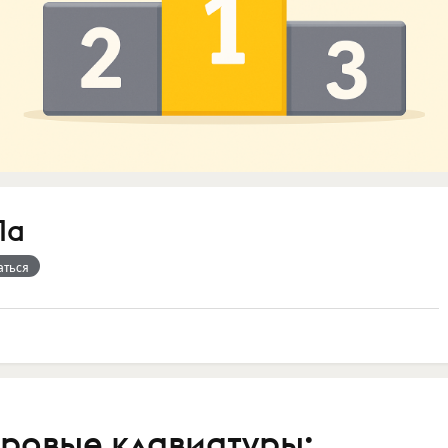
Па
аться
ровые клавиатуры: