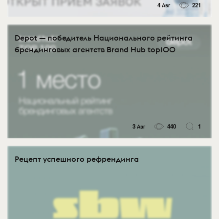
4 Авг
221
Depot — победитель Национального рейтинга
брендинговых агентств Brand Hub top100
3 Авг
440
1
Рецепт успешного рефрендинга