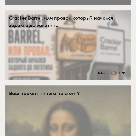
Cracker Barrel, или провал который начался
задолго до логотипа
4 Авг
372
Ваш промпт ничего не стоит?