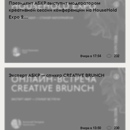
Президент АБКР выступит модератором
креативной сессии конференции на HouseHold
Expo 2...
Вчера в 17:54
232
Эксперт АБКР — спикер CREATIVE BRUNCH
Вчера в 13:50
230