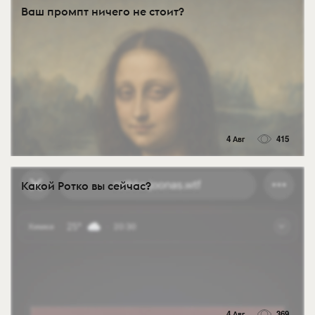
Ваш промпт ничего не стоит?
4 Авг
415
Какой Ротко вы сейчас?
4 Авг
369