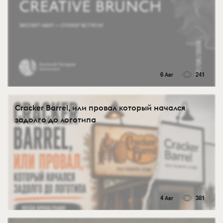
6 Авг
241
Cracker Barrel, или провал который начался
задолго до логотипа
4 Авг
381