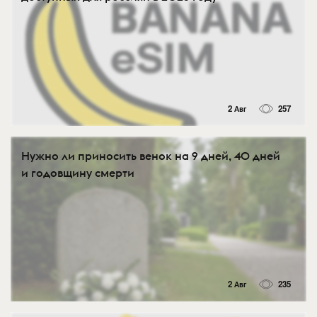
2 Авг
257
Нужно ли приносить венок на 9 дней, 40 дней
и годовщину смерти
2 Авг
235