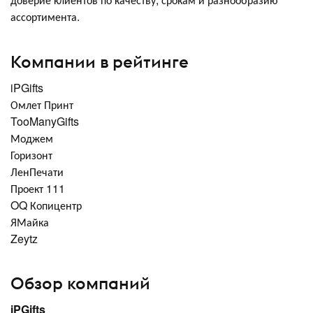
ассортимента.
Компании в рейтинге
iPGifts
Омлет Принт
TooManyGifts
Моджем
Горизонт
ЛенПечати
Проект 111
OQ Копицентр
ЯМайка
Zeytz
Обзор компаний
iPGifts