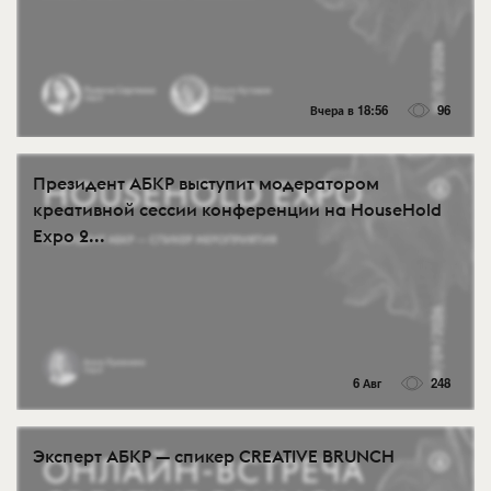
Вчера в 18:56
96
Президент АБКР выступит модератором
креативной сессии конференции на HouseHold
Expo 2...
6 Авг
248
Эксперт АБКР — спикер CREATIVE BRUNCH