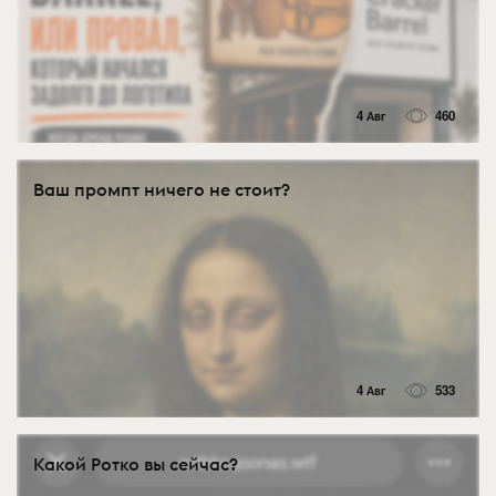
4 Авг
460
Ваш промпт ничего не стоит?
4 Авг
533
Какой Ротко вы сейчас?