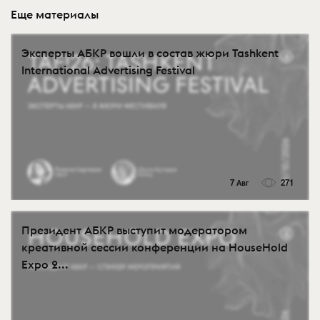
Еще материалы
Эксперты АБКР вошли в состав жюри Tashkent
International Advertising Festival
7 Авг
271
Президент АБКР выступит модератором
креативной сессии конференции на HouseHold
Expo 2...