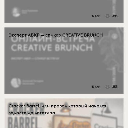
6 Авг
396
Эксперт АБКР — спикер CREATIVE BRUNCH
6 Авг
356
Cracker Barrel, или провал который начался
задолго до логотипа