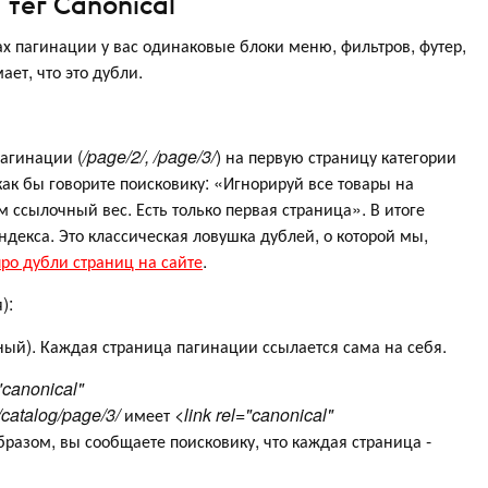
тег Canonical
ах пагинации у вас одинаковые блоки меню, фильтров, футер,
мает, что это дубли.
пагинации (
/page/2/, /page/3/
) на первую страницу категории
 как бы говорите поисковику: «Игнорируй все товары на
м ссылочный вес. Есть только первая страница». В итоге
декса. Это классическая ловушка дублей, о которой мы,
ро дубли страниц на сайте
.
):
ный). Каждая страница пагинации ссылается сама на себя.
="canonical"
/catalog/page/3/
имеет
<link rel="canonical"
разом, вы сообщаете поисковику, что каждая страница -