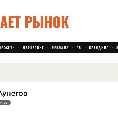
Лунегов
аться