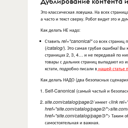
Дублирование контента и 
Это классическая ловушка. На всех страниц
а часто и текст сверху. Робот видит это и ду
Как делать НЕ надо:
Ставить
rel="canonical"
со всех страниц 
(
/catalog/
). Это самая грубая ошибка! Вы
страницах 2, 3, 4… и не передавай по ни
товары с дальних страниц выпадают из ин
кстати, подробно писали в
нашей статье п
Как делать НАДО (два безопасных сценария
Self-Canonical (самый частый и безопас
site.com/catalog/page/2/
имеет
<link rel
href="site.com/catalog/page/2/">site.com
href="site.com/catalog/page/3/">
Таким об
самостоятельная и важная.