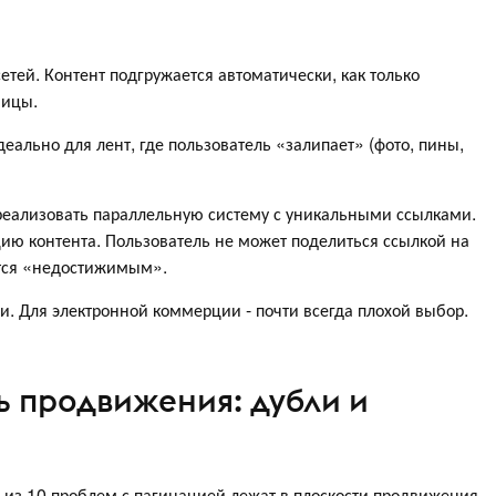
тей. Контент подгружается автоматически, как только
ницы.
ально для лент, где пользователь «залипает» (фото, пины,
еализовать параллельную систему с уникальными ссылками.
цию контента. Пользователь не может поделиться ссылкой на
ится «недостижимым».
и. Для электронной коммерции - почти всегда плохой выбор.
ь продвижения: дубли и
 из 10 проблем с пагинацией лежат в плоскости продвижения.