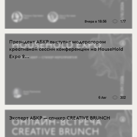
Вчера в 18:56
177
Президент АБКР выступит модератором
креативной сессии конференции на HouseHold
Expo 2...
6 Авг
302
Эксперт АБКР — спикер CREATIVE BRUNCH