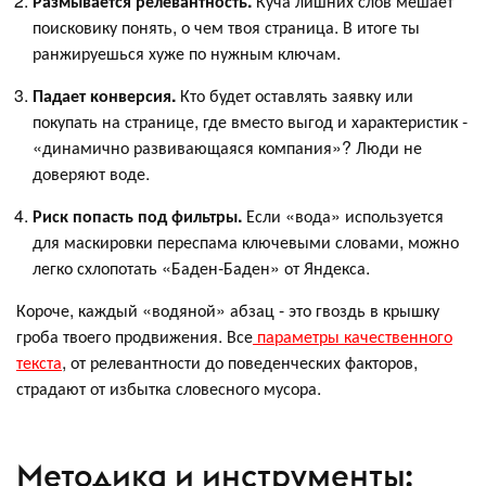
Размывается релевантность.
Куча лишних слов мешает
поисковику понять, о чем твоя страница. В итоге ты
ранжируешься хуже по нужным ключам.
Падает конверсия.
Кто будет оставлять заявку или
покупать на странице, где вместо выгод и характеристик -
«динамично развивающаяся компания»? Люди не
доверяют воде.
Риск попасть под фильтры.
Если «вода» используется
для маскировки переспама ключевыми словами, можно
легко схлопотать «Баден-Баден» от Яндекса.
Короче, каждый «водяной» абзац - это гвоздь в крышку
гроба твоего продвижения. Все
параметры качественного
текста
, от релевантности до поведенческих факторов,
страдают от избытка словесного мусора.
Методика и инструменты: