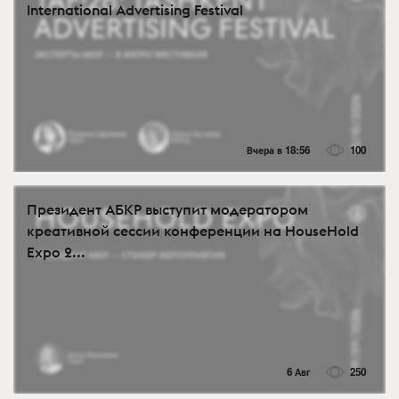
International Advertising Festival
Вчера в 18:56
100
Президент АБКР выступит модератором
креативной сессии конференции на HouseHold
Expo 2...
6 Авг
250