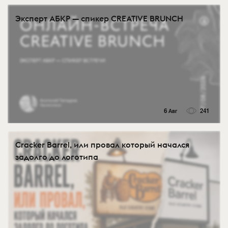
Эксперт АБКР — спикер CREATIVE BRUNCH
6 Авг
241
Cracker Barrel, или провал который начался
задолго до логотипа