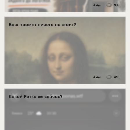
4 Авг
383
Ваш промпт ничего не стоит?
4 Авг
416
Какой Ротко вы сейчас?