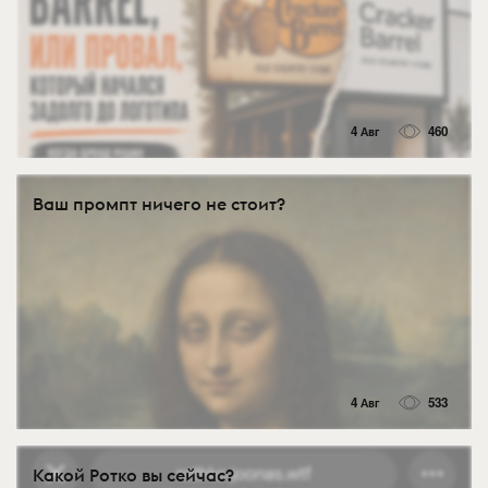
4 Авг
460
Ваш промпт ничего не стоит?
4 Авг
533
Какой Ротко вы сейчас?