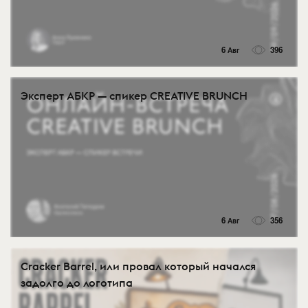
6 Авг
396
Эксперт АБКР — спикер CREATIVE BRUNCH
6 Авг
356
Cracker Barrel, или провал который начался
задолго до логотипа