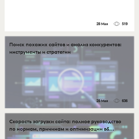
28 Мая
519
Поиск похожих сайтов и анализ конкурентов:
инструменты и стратегии
28 Мая
636
Скорость загрузки сайта: полное руководство
по нормам, причинам и оптимизации в&...