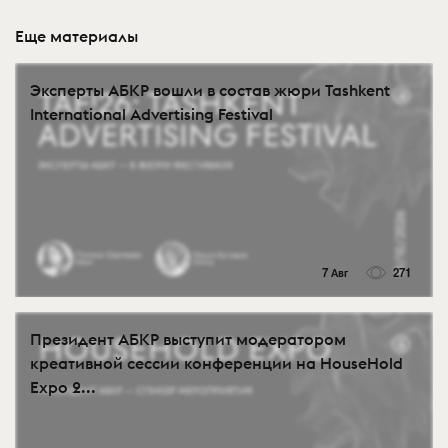
Еще материалы
Эксперты АБКР вошли в состав жюри Tashkent
International Advertising Festival
7 Авг
271
Президент АБКР выступит модератором
креативной сессии конференции на HouseHold
Expo 2...