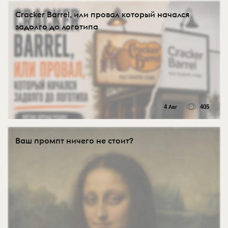
Cracker Barrel, или провал который начался
задолго до логотипа
4 Авг
405
Ваш промпт ничего не стоит?