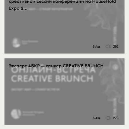
креативной сессии конференции на HouseHold
Expo 2...
6 Авг
292
Эксперт АБКР — спикер CREATIVE BRUNCH
6 Авг
279