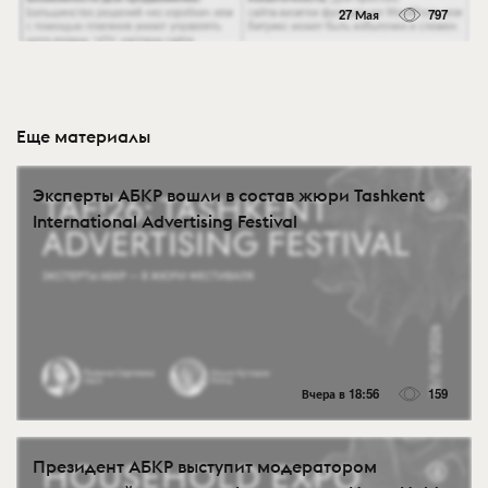
27 Мая
797
Еще материалы
Эксперты АБКР вошли в состав жюри Tashkent
International Advertising Festival
Вчера в 18:56
159
Президент АБКР выступит модератором