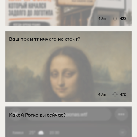
4 Авг
420
Ваш промпт ничего не стоит?
4 Авг
472
Какой Ротко вы сейчас?