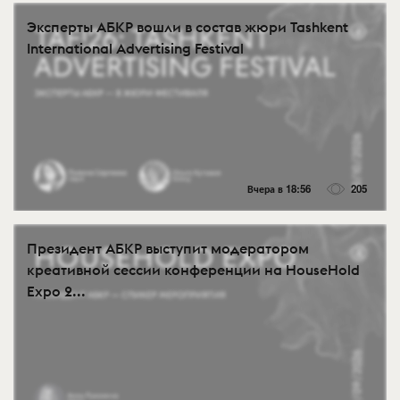
Эксперты АБКР вошли в состав жюри Tashkent
International Advertising Festival
Вчера в 18:56
205
Президент АБКР выступит модератором
креативной сессии конференции на HouseHold
Expo 2...