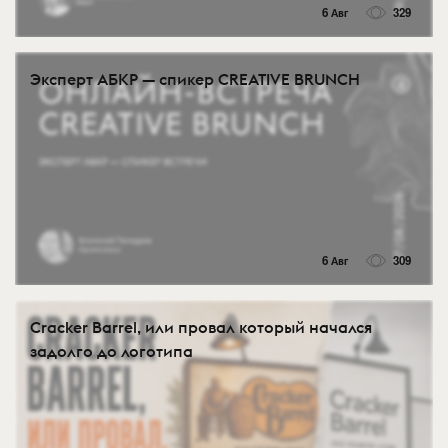
6 Авг
329
Эксперт АБКР — спикер CREATIVE BRUNCH
6 Авг
309
Cracker Barrel, или провал который начался
задолго до логотипа