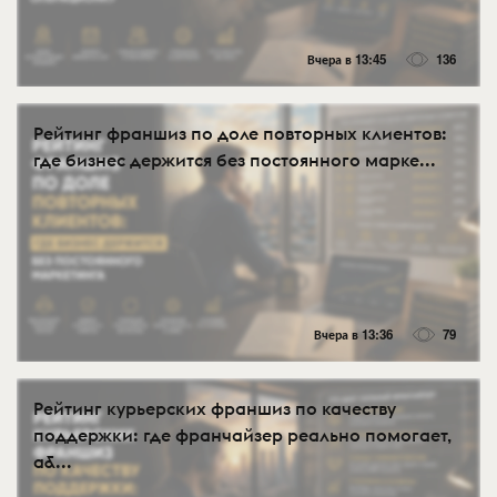
Вчера в 13:45
136
Рейтинг франшиз по доле повторных клиентов:
где бизнес держится без постоянного марке...
Вчера в 13:36
79
Рейтинг курьерских франшиз по качеству
поддержки: где франчайзер реально помогает,
а&...