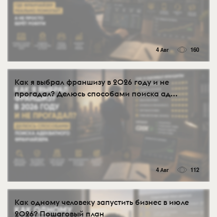
4 Авг
160
Как я выбрал франшизу в 2026 году и не
прогадал? Делюсь способами поиска ад...
4 Авг
112
Как одному человеку запустить бизнес в июле
2026? Пошаговый план