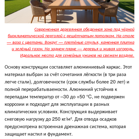
Современная деревянная обеденная зона под чёрной
биоклиматической перголой с решётчатым потолком. На столе
— ваза с цветами. Вокруг — плетёные стулья, каменная плитка
и зелёный газон. На заднем плане — деревья и живая изгородь.
Идеальное место для семейных ужинов на свежем воздухе.
Основу конструкции составляет алюминиевый каркас. Этот
материал выбран за счёт сочетания лёгкости (в три раза
легче стали), долговечности (срок службы более 20 лет) и
полной перерабатываемости. Алюминий устойчив к
перепадам температур от –30 до +50 °C, не подвержен
коррозии и подходит для эксплуатации в разных
климатических условиях. Конструкция выдерживает
снеговую нагрузку до 250 кг/м². Для отвода осадков
предусмотрена встроенная дренажная система, которая
защищает настил и фундамент.