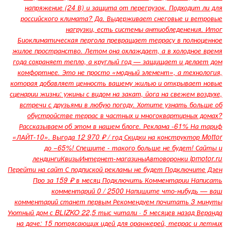
напряжение (24 В) и защита от перегрузок. Подходит ли для
российского климата? Да. Выдерживает снеговые и ветровые
нагрузки, есть системы антиобледенения. Итог
Биоклиматическая пергола превращает террасу в полноценное
жилое пространство. Летом она охлаждает, а в холодное время
года сохраняет тепло, а круглый год — защищает и делает дом
комфортнее. Это не просто «модный элемент», а технология,
которая добавляет ценность вашему жилью и открывает новые
сценарии жизни: ужины с видом на закат, йога на свежем воздухе,
встречи с друзьями в любую погоду. Хотите узнать больше об
обустройстве террас в частных и многоквартирных домах?
Рассказываем об этом в нашем блоге. Реклама -61% На тариф
«ЛАЙТ-10». Выгода 12 970 ₽ / год Скидки на конструктор Mottor
до −65%! Спешите - такого больше не будет! Сайты и
лендингиКвизыИнтернет-магазиныАвтоворонки lpmotor.ru
Перейти на сайт С подпиской рекламы не будет Подключите Дзен
Про за 159 ₽ в месяц Подключить Комментарии Написать
комментарий 0 / 2500 Напишите что-нибудь — ваш
комментарий станет первым Рекомендуем почитать 3 минуты
Уютный дом с BLIZKO 22,5 тыс читали · 5 месяцев назад Веранда
на даче: 15 потрясающих идей для оранжерей, террас и летних