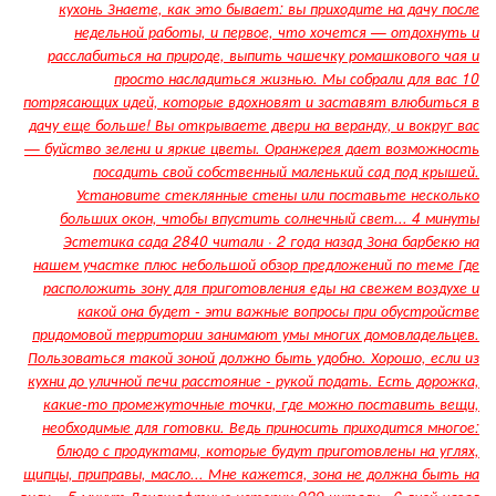
кухонь Знаете, как это бывает: вы приходите на дачу после
недельной работы, и первое, что хочется — отдохнуть и
расслабиться на природе, выпить чашечку ромашкового чая и
просто насладиться жизнью. Мы собрали для вас 10
потрясающих идей, которые вдохновят и заставят влюбиться в
дачу еще больше! Вы открываете двери на веранду, и вокруг вас
— буйство зелени и яркие цветы. Оранжерея дает возможность
посадить свой собственный маленький сад под крышей.
Установите стеклянные стены или поставьте несколько
больших окон, чтобы впустить солнечный свет... 4 минуты
Эстетика сада 2840 читали · 2 года назад Зона барбекю на
нашем участке плюс небольшой обзор предложений по теме Где
расположить зону для приготовления еды на свежем воздухе и
какой она будет - эти важные вопросы при обустройстве
придомовой территории занимают умы многих домовладельцев.
Пользоваться такой зоной должно быть удобно. Хорошо, если из
кухни до уличной печи расстояние - рукой подать. Есть дорожка,
какие-то промежуточные точки, где можно поставить вещи,
необходимые для готовки. Ведь приносить приходится многое:
блюдо с продуктами, которые будут приготовлены на углях,
щипцы, приправы, масло... Мне кажется, зона не должна быть на