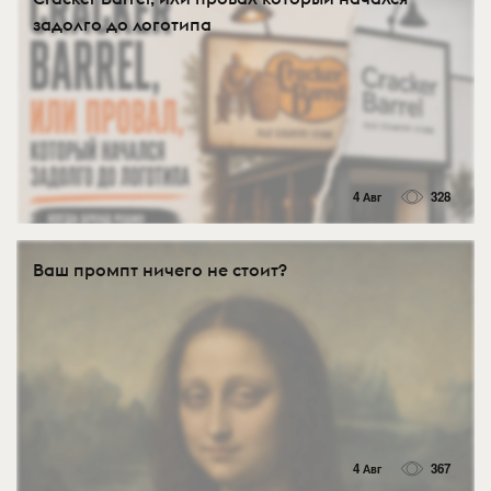
задолго до логотипа
4 Авг
328
Ваш промпт ничего не стоит?
4 Авг
367