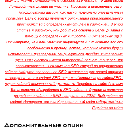
виду... 5 минут Ландшафтные истории 929 читали · 6 дней назад
Ландшафтный дизайн на участке. Простые и практичные идеи.
Ландшафтный дизайн, как наука, подчинена определенным
правилам. Целью всегда является организация привлекательного
пространства с определенным стилем и гармонией. В этой
статье я расскажу, как добиться основных целей дизайна с
помощью определенных хитростей и интересных идей.
Посмотрите, чем ваш участок индивидуален. Отметьте все его
особенности и преимущества, которые можно будет
использовать при создании ландшафтного дизайна. Интересные
идеи. Если участок имеет интересный рельеф, то используя
возвышенности... Реклама Топ SEO-студий по продвижению
сайтов Найдите проверенное SEO-агентство для вашей отрасли
и города на нашем сайте! SEO под ключОптимизация сайтаSEO-
аудит сайтаО компании ratingruneta.ru Перейти на сайт Реклама
Топ агентств «Разработка и SEO сайтов» Лучшие агентства
разработки сайтов и SEO-продвижения 2025. Выбирайте на
сайте! Интернет-магазинКорпоративный сайт ratingruneta.ru
Перейти на сайт
Дополнительные опции