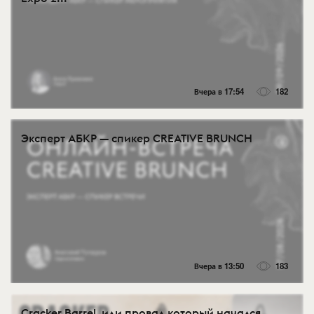
Вчера в 17:54
182
Эксперт АБКР — спикер CREATIVE BRUNCH
Вчера в 13:50
183
Cracker Barrel, или провал который начался