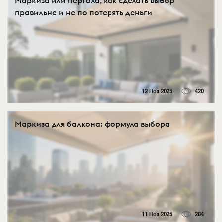
Маркиза или пергола, как сделать выбор
правильно и не по потерять деньги
12 Ноя 2025
420
Маркиза для балкона: формула выбора
11 Ноя 2025
284