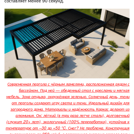
составляет менее 90 секунд.
Современная пергола с чёрным ламелями, расположенная рядом с
бассейном. Под ней — обеденный стол с креслами и мягкая
мебель. Зона отдыха, окружённая зеленью. Солнечный день, тени
от перголы создают игру света и тени. Идеальный дизайн для
загородного дома. Материалы и надёжность Каркас делают из
алюминия. Он: лёгкий (в три раза легче стали), долговечный
(служит 20+ лет), экологичный (100% переработка), устойчив к
температуре от –30 до +50 °C. Снег? Не проблема. Конструкция