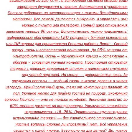
выдерживает до 250 кг/м², а встроенная система отвода воды
защищает фундамент и настил. Автоматика и управление
Пергола работает на электроприводах с тихими бесщёточными
моторами. Все ламели двигаются синхронно, а управлять ими
можно с пульта или телефона. Полный цикл открывания
занимает меньше 90 секунд. Дополнительно можно подключить:
инфракрасные обогреватели LED-подсветку боковое остекление
или ZIP-экраны для приватности Режимы работы Лето – Свежий
воздух, тень и естественная вентиляция. До 95% защита от
ультрафиолета. Осень – Герметичная крыша + остекление +
обогрев = закрытая уютная комната. Просторная открытая
терраса с длинным деревянным столом и плетёными стульями
под чёрной перголой. На столе — декоративные вазы. За
пределами перголы — зелёный газон, высокие деревья и живая
изгородь. Яркий солнечный день, тени от конструкции падают на
пол. Уютное место для приёма гостей на природе. Экономика
вопроса Пергола — это не только комфорт. Экономия энергии: до
60% меньше расходов на кондиционеры. Увеличение стоимости
недвижимости: +15–25%. Практически круглогодичное
использование террасы — без капитального строительства.
Частые вопросы Сложно ли управлять? Нет. Всё управление
сводится к одной кнопке. Безопасно ли для детей? Да, низкое