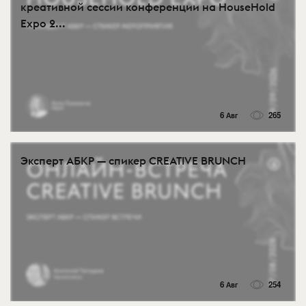
креативной сессии конференции на HouseHold
Expo 2...
6 Авг
265
Эксперт АБКР — спикер CREATIVE BRUNCH
6 Авг
254