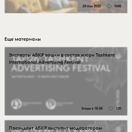
24 Ноя 2025
1045
Еще материалы
Эксперты АБКР вошли в состав жюри Tashkent
International Advertising Festival
Вчера в 18:56
120
Президент АБКР выступит модератором