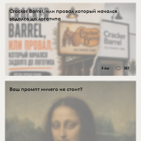
Cracker Barrel, или провал который начался
задолго до логотипа
4 Авг
387
Ваш промпт ничего не стоит?