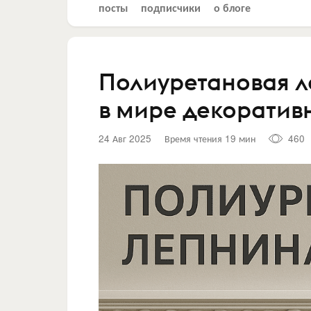
посты
подписчики
о блоге
Полиуретановая л
в мире декоратив
24 Авг 2025
Время чтения 19 мин
460