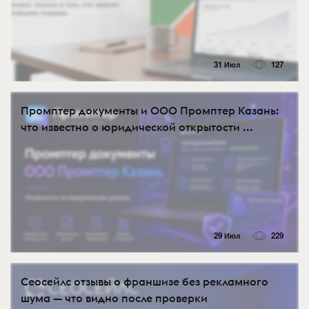
31 Июл
127
Промптер документы и ООО Промптер Казань:
что известно о юридической открытости ...
29 Июл
229
Сеосейлс отзывы о франшизе без рекламного
шума — что видно после проверки