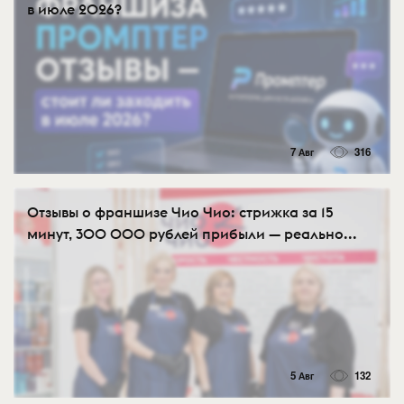
в июле 2026?
7 Авг
316
Отзывы о франшизе Чио Чио: стрижка за 15
минут, 300 000 рублей прибыли — реально...
5 Авг
132