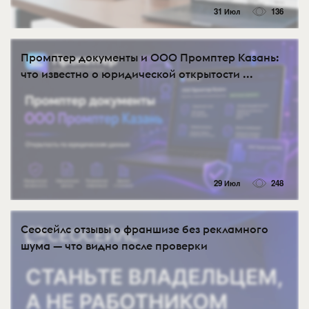
31 Июл
136
Промптер документы и ООО Промптер Казань:
что известно о юридической открытости ...
29 Июл
248
Сеосейлс отзывы о франшизе без рекламного
шума — что видно после проверки