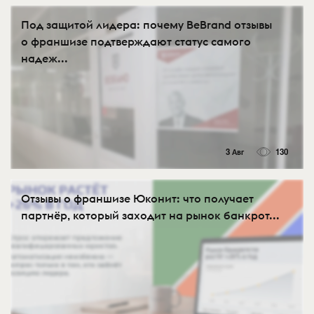
Под защитой лидера: почему BeBrand отзывы
о франшизе подтверждают статус самого
надеж...
3 Авг
130
Отзывы о франшизе Юконит: что получает
партнёр, который заходит на рынок банкрот...