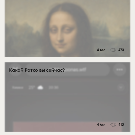
4 Авг
473
Какой Ротко вы сейчас?
4 Авг
412