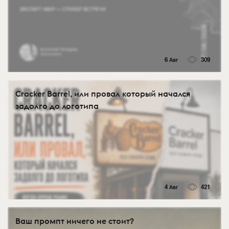
6 Авг
309
Cracker Barrel, или провал который начался
задолго до логотипа
4 Авг
421
Ваш промпт ничего не стоит?