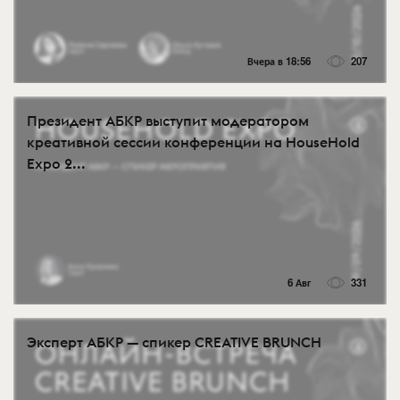
Вчера в 18:56
207
Президент АБКР выступит модератором
креативной сессии конференции на HouseHold
Expo 2...
6 Авг
331
Эксперт АБКР — спикер CREATIVE BRUNCH