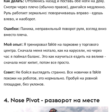
Как делать:
Оттолкнись назад и поставь обе ноги на деку.
Смотри через плечо (обычно правое), двигайся медленно.
Руль работает зеркально: поворачиваешь вправо - едешь
влево, и наоборот.
Ошибки:
Паника, неправильный поворот руля, взгляд вниз
вместо плеча.
Мой опыт:
Я тренировал fakie на парковке у торгового
центра. Сначала меня мотало, как на карусели, но через
час я поймал баланс. Это как научиться ездить на велике -
сначала мозг кипит, потом все просто.
Совет:
Не бойся выглядеть странно. Все новички в fakie
похожи на роботов, это нормально. Пробуй на ровной
площадке, без уклонов.
4. Nose Pivot - разворот на месте