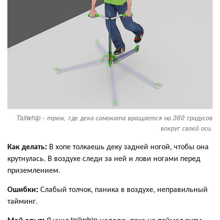
Tailwhip - трюк, где дека самоката вращается на 360 градусов
вокруг своей оси.
Как делать:
В хопе толкаешь деку задней ногой, чтобы она
крутнулась. В воздухе следи за ней и лови ногами перед
приземлением.
Ошибки:
Слабый толчок, паника в воздухе, неправильный
тайминг.
Мой опыт:
Я учил tailwhip неделю, пока не поймал ритм.