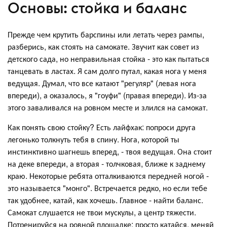
Основы: стойка и баланс
Прежде чем крутить барспины или летать через рампы,
разберись, как стоять на самокате. Звучит как совет из
детского сада, но неправильная стойка - это как пытаться
танцевать в ластах. Я сам долго путал, какая нога у меня
ведущая. Думал, что все катают "регуляр" (левая нога
впереди), а оказалось, я "гоуфи" (правая впереди). Из-за
этого заваливался на ровном месте и злился на самокат.
Как понять свою стойку? Есть лайфхак: попроси друга
легонько толкнуть тебя в спину. Нога, которой ты
инстинктивно шагнешь вперед, - твоя ведущая. Она стоит
на деке впереди, а вторая - толчковая, ближе к заднему
краю. Некоторые ребята отталкиваются передней ногой -
это называется "монго". Встречается редко, но если тебе
так удобнее, катай, как хочешь. Главное - найти баланс.
Самокат слушается не твои мускулы, а центр тяжести.
Потренируйся на ровной площадке: просто катайся, меняй