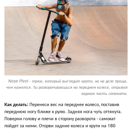
Nose Pivot - трюк, который выглядит круто, но на деле проще,
чем кажется. Ты разворачиваешься на переднем колесе, отрывая
заднюю часть самоката.
Как делать:
Перенеси вес на переднее колесо, поставив
переднюю ногу ближе к рулю. Задняя нога чуть оттянута.
Поверни голову и плечи в сторону разворота - самокат
пойдет за ними. Оторви задние колеса и крути на 180