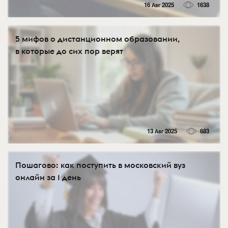
16 Авг 2025
1638
5 мифов о дистанционном образовании,
в которые до сих пор верят
13 Авг 2025
683
Пошагово: как поступить в московский вуз
онлайн за 1 день