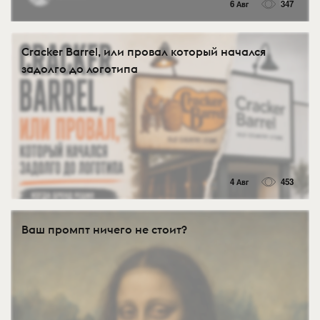
6 Авг
347
Cracker Barrel, или провал который начался
задолго до логотипа
4 Авг
453
Ваш промпт ничего не стоит?