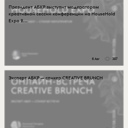
Президент АБКР выступит модератором
креативной сессии конференции на HouseHold
Expo 2...
6 Авг
387
Эксперт АБКР — спикер CREATIVE BRUNCH