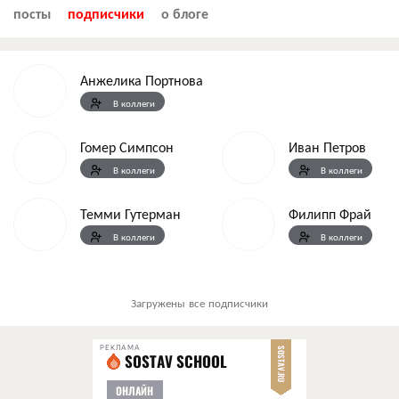
посты
подписчики
о блоге
Анжелика Портнова
В коллеги
Гомер Симпсон
Иван Петров
В коллеги
В коллеги
Темми Гутерман
Филипп Фрай
В коллеги
В коллеги
Загружены все подписчики
РЕКЛАМА