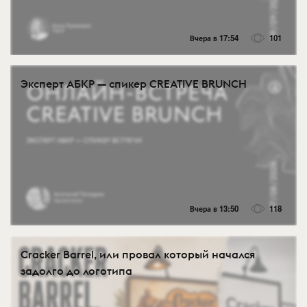
Вчера в 17:54
101
Эксперт АБКР — спикер CREATIVE BRUNCH
Вчера в 13:50
118
Cracker Barrel, или провал который начался
задолго до логотипа