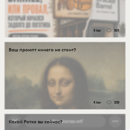
4 Авг
301
Ваш промпт ничего не стоит?
4 Авг
339
Какой Ротко вы сейчас?