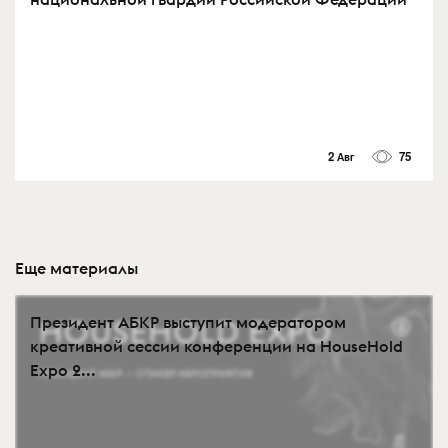
2 Авг
75
Еще материалы
Президент АБКР выступит модератором
креативной сессии конференции на HouseHold
Expo 2...