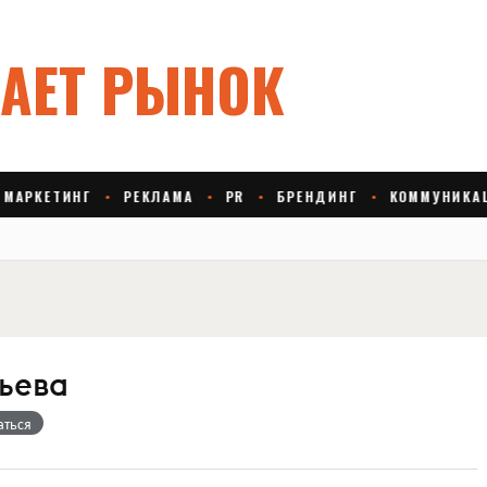
ьева
аться