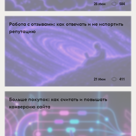
28 Июн
584
Работа с отзывами: как отвечать и не испортить
репутацию
21 Июн
411
Больше покупок: как считать и повышать
конверсию сайта