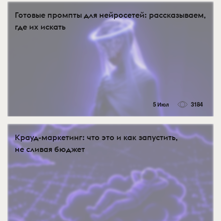
Готовые промпты для нейросетей: рассказываем,
где их искать
5 Июл
3184
Крауд-маркетинг: что это и как запустить,
не сливая бюджет