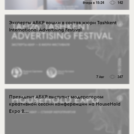
Вчера в 15:24
142
Эксперты АБКР вошли в состав жюри Tashkent
International Advertising Festival
7 Авг
347
Президент АБКР выступит модератором
креативной сессии конференции на HouseHold
Expo 2...