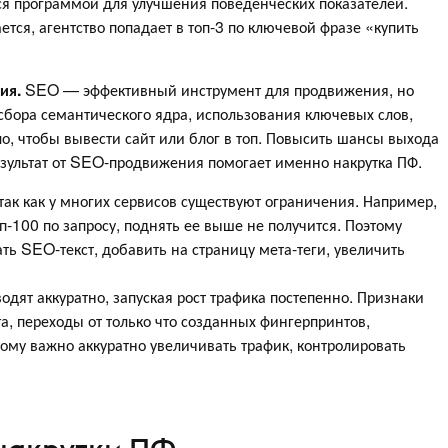
ся программой для улучшения поведенческих показателей.
тся, агентство попадает в топ-3 по ключевой фразе «купить
ия.
SEO — эффективный инструмент для продвижения, но
сбора семантического ядра, использования ключевых слов,
, чтобы вывести сайт или блог в топ. Повысить шансы выхода
результат от SEO-продвижения помогает именно накрутка ПФ.
так как у многих сервисов существуют ограничения. Например,
оп-100 по запросу, поднять ее выше не получится. Поэтому
ть SEO-текст, добавить на страницу мета-теги, увеличить
одят аккуратно, запуская рост трафика постепенно. Признаки
а, переходы от только что созданных фингерпринтов,
ому важно аккуратно увеличивать трафик, контролировать